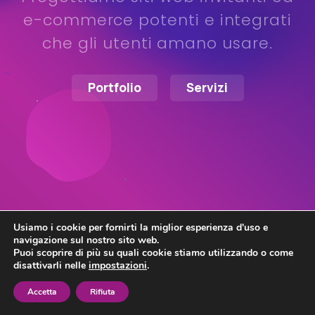
e-commerce potenti e integrati
Sviluppo Software
che gli utenti amano usare.
Assistenza Pc
Blog
Portfolio
Servizi
Usiamo i cookie per fornirti la miglior esperienza d'uso e
|
navigazione sul nostro sito web.
info@zensrl.it
051-6630961
Puoi scoprire di più su quali cookie stiamo utilizzando o come
|
|
Privacy Policy
Informativa Privacy
Trasparenza
disattivarli nelle
impostazioni
.
Accetta
Rifiuta