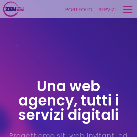
PORTFOLIO
SERVIZI
© 2026 ZEN srl. All Rights
Reserved.
Una web
agency, tutti i
Zen
servizi digitali
il Team
Software Gestionali
Progettiamo siti web invitanti ed