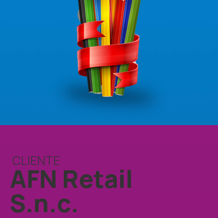
CLIENTE
AFN Retail
S.n.c.