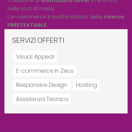
creazione di
animazioni hover
in entrata
sulle voci di menù.
L’e-commerce è inoltre dotato della
ricerca
FREETEXTABLE
.
SERVIZI OFFERTI
Visual Appeal
E-commerce in Zeus
Responsive Design
Hosting
Assistenza Tecnica