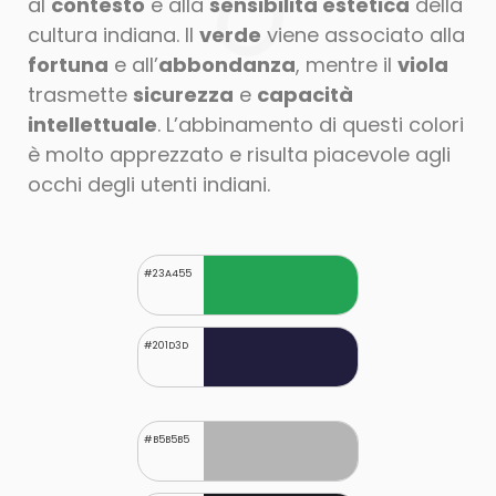
al
contesto
e alla
sensibilità estetica
della
cultura indiana. Il
verde
viene associato alla
fortuna
e all’
abbondanza
, mentre il
viola
trasmette
sicurezza
e
capacità
Hai in
intellettuale
. L’abbinamento di questi colori
è molto apprezzato e risulta piacevole agli
Zen
mente un
occhi degli utenti indiani.
il Team
progetto?
Software Gestionali
#23A455
Parliamone
Sviluppo Software
Assistenza Pc
#201D3D
Blog
Contattaci
#B5B5B5