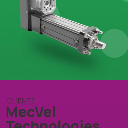
CLIENTE
MecVel
Technologies