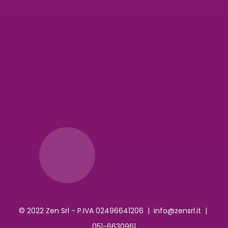
© 2022 Zen Srl - P.IVA 02496641206 |
info@zensrl.it
|
051-6630961