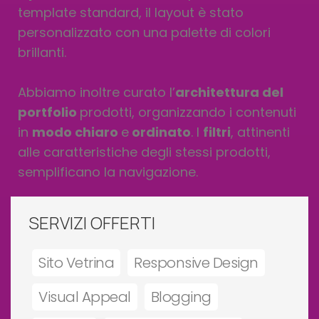
template standard, il layout è stato
personalizzato con una palette di colori
brillanti.
Abbiamo inoltre curato l’
architettura del
portfolio
prodotti, organizzando i contenuti
in
modo chiaro
e
ordinato
. I
filtri
, attinenti
alle caratteristiche degli stessi prodotti,
semplificano la navigazione.
SERVIZI OFFERTI
Sito Vetrina
Responsive Design
Visual Appeal
Blogging