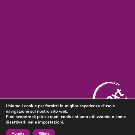
next
Usiamo i cookie per fornirti la miglior esperienza d'uso e
|
navigazione sul nostro sito web.
info@zensrl.it
051-6630961
Puoi scoprire di più su quali cookie stiamo utilizzando o come
|
|
Privacy Policy
Informativa Privacy
Trasparenza
disattivarli nelle
impostazioni
.
Accetta
Rifiuta