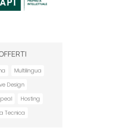
 OFFERTI
ina
Multilingua
ve Design
ppeal
Hosting
za Tecnica