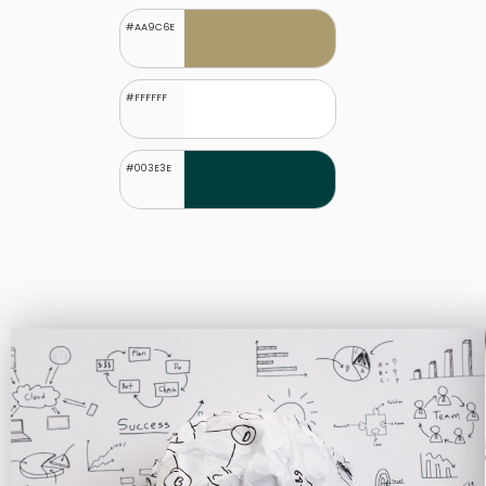
#AA9C6E
#FFFFFF
#003E3E