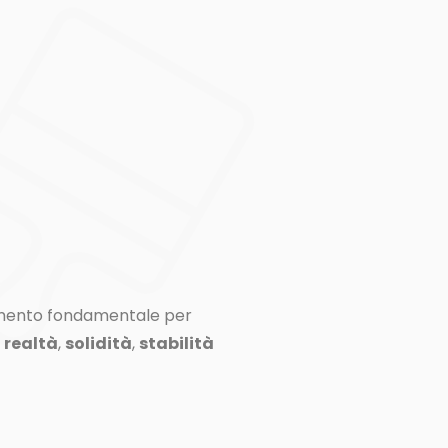
emento fondamentale per
a
realtà
,
solidità
,
stabilità