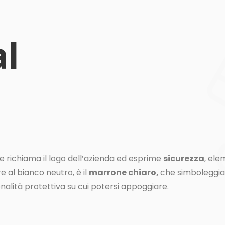
al
 richiama il logo dell’azienda ed esprime
sicurezza
, el
re al bianco neutro, è il
marrone chiaro,
che simboleggi
alità protettiva su cui potersi appoggiare.