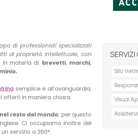
uppo di
professionisti specializzati
SERVIZI
tti di proprietà intellettuale
, con
 in materia di:
brevetti
,
marchi
,
Sito Vetr
minio.
Responsi
etrina
semplice e all’avanguardia,
zi offerti in maniera chiara.
Visual A
Assisten
e nel resto del mondo
; per questo
n inglese. Ci occupiamo inoltre del
 un servizio a 360°.