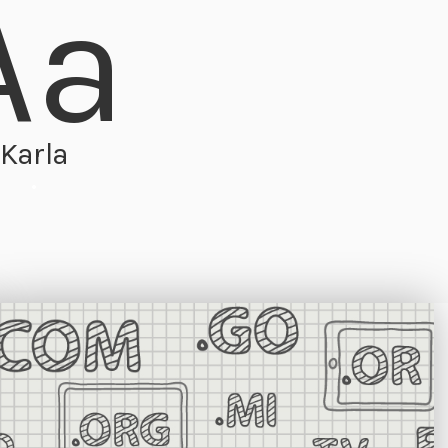
Aa
Karla
.